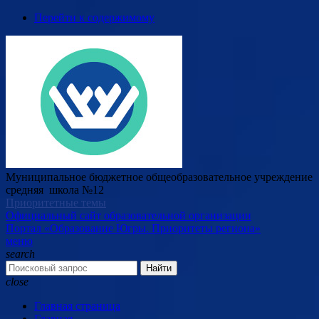
Перейти к содержимому
Муниципальное бюджетное общеобразовательное учреждение
средняя школа №12
Приоритетные темы
Официальный сайт образовательной организации
Портал «Образование Югры. Приоритеты региона»
меню
search
Найти
close
Главная страница
Главная