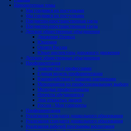
Приоритетные темы
Мы гордимся их поступками
Мы гордимся их поступками
Предметно-пространственная среда
Предметно-пространственная среда
Детские общественные объединения
Движение Первых
Юнармия
Орлята России
Юные инспекторы дорожного движения
Детские общественные объединения
Профориентация
Знакомство с профессиями
Единая модель профориентации
Взаимодействие с нашими партнерами
Мероприятия по профессиональному выбору
Молодые профессионалы
Проекты обучающихся
Дни открытых дверей
Россия - Мои горизонты
Профориентация
Реализация стандарта дошкольного образования
Реализация стандарта дошкольного образования
Реализация рабочей программы воспитания